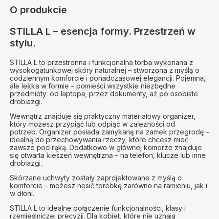
O produkcie
STILLA L – esencja formy. Przestrzeń w
stylu.
STILLA L to przestronna i funkcjonalna torba wykonana z
wysokogatunkowej skóry naturalnej – stworzona z myślą o
codziennym komforcie i ponadczasowej elegancji. Pojemna,
ale lekka w formie – pomieści wszystkie niezbędne
przedmioty: od laptopa, przez dokumenty, aż po osobiste
drobiazgi.
Wewnątrz znajduje się praktyczny materiałowy organizer,
który możesz przypiąć lub odpiąć w zależności od
potrzeb. Organizer posiada zamykaną na zamek przegrodę –
idealną do przechowywania rzeczy, które chcesz mieć
zawsze pod ręką. Dodatkowo w głównej komorze znajduje
się otwarta kieszeń wewnętrzna – na telefon, klucze lub inne
drobiazgi.
Skórzane uchwyty zostały zaprojektowane z myślą o
komforcie – możesz nosić torebkę zarówno na ramieniu, jak i
w dłoni.
STILLA L to idealne połączenie funkcjonalności, klasy i
rzemieślniczej precyzji. Dla kobiet, które nie uznają