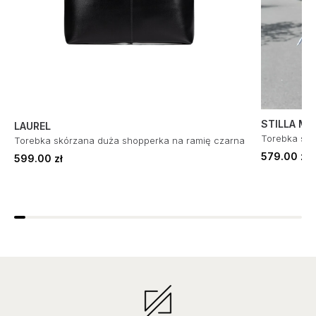
STILLA M
LAUREL
Torebka skó
Torebka skórzana duża shopperka na ramię czarna
579.00 zł
599.00 zł