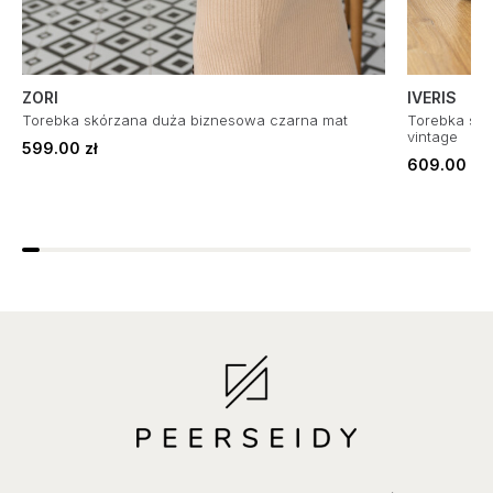
ZORI
IVERIS
Torebka skórzana duża biznesowa czarna mat
Torebka sk
vintage
599.00 zł
609.00 zł