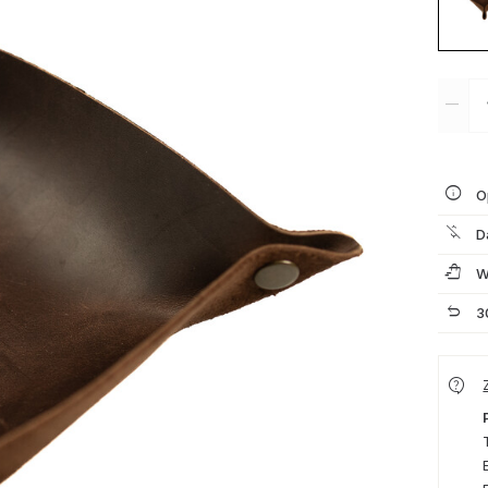
O
D
W
3