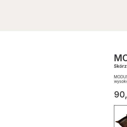
M
Skórz
MODUS 
wysoko
90