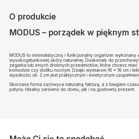
O produkcie
MODUS – porządek w pięknym st
MODUS to minimalistyczny i funkcjonalny organizer wykonany w
wysokogatunkowej skóry naturalnej. Doskonały do przechowywan
zegarka lub innych drobnych przedmiotów, które chcesz mieć 
komodzie czy stoliku nocnym. Dzięki wymiarom 16 × 16 cm i l
wysokości ok. 2 cm jest praktycznym i estetycznym uzupełnien
Skórzana forma zachwyca naturalną fakturą, a z biegiem czasu
patyny. Idealny zarówno do domu, jak i na gustowny prezent.
Może Ci się to spodobać